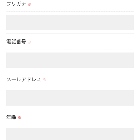
フリガナ
※
＜個人情報の開示･訂正・削除･利用停止の手続につ
いて＞
当社では、お客様の個人情報の開示･訂正･削除・利
用停止の手続を定めさせて頂いております。
電話番号
※
ご本人である事を確認のうえ、対応させて頂きま
す。
個人情報の開示･訂正･削除・利用停止の具体的手続
きにつきましては、お電話でお問合せ下さい。
メールアドレス
※
年齢
※