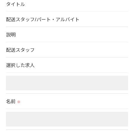
タイトル
＜個人情報の委託について＞
当社では、利用目的の達成に必要な範囲において、
配送スタッフ/パート・アルバイト
個人情報を外部に委託する場合があります。
これらの委託先に対しては個人情報保護契約等の措
説明
置をとり、適切な監督を行います。
配送スタッフ
＜個人情報の安全管理＞
選択した求人
当社では、個人情報の漏洩等がなされないよう、適
切に安全管理対策を実施します。
＜個人情報を与えなかった場合に生じる結果＞
名前
※
必要な情報を頂けない場合は、それに対応した当社
のサービスをご提供できない場合がございますので
予めご了承ください。