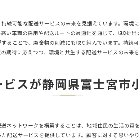
家庭生活の質の向上
子育て世代への支援強化
小泉において持続可能な配送サービスの未来を見据えています。
新しい生活スタイルの提案
高い車両の採用や配送ルートの最適化を通じて、CO2排
s transportの配送サービスが静岡県富士宮市小泉で果たす役
奨することで、廃棄物の削減にも取り組んでいます。持続
地域経済発展への寄与
域の期待に応えつつ、環境と共生する配送サービスの未来
持続的な地域社会の構築
地域住民との信頼関係構築
ービスが静岡県富士宮市
未来を見据えたサービス展開
地域特化型の戦略的サービス
地域全体の幸福度向上
サービスの進化が静岡県富士宮市小泉の生活をどう変えた
ットワークを構築することは、地域住民の生活の質を向上させる
配送技術の進化と地域生活
った配送サービスを提供しています。顧客に対する思いや
新しい配送スタイルの導入