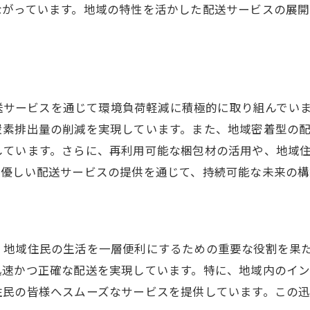
地元企業との協力体制
ながっています。地域の特性を活かした配送サービスの展
s transportの配送サービスで静岡県富士宮市小泉の生活が
日常生活の利便性向上
高齢者へのサポート強化
地域コミュニティの活性化
小泉での配送サービスを通じて環境負荷軽減に積極的に取り組ん
炭素排出量の削減を実現しています。また、地域密着型の
家族時間の増加と充実
しています。さらに、再利用可能な梱包材の活用や、地域
多様な選択肢による安心感
に優しい配送サービスの提供を通じて、持続可能な未来の構
住民の生活品質向上
県富士宮市小泉の配送がもたらす利便性と信頼性
高度な配送トラッキングシステム
住民の生活を一層便利にするための重要な役割を果たしています
地域住民のニーズに応じたサービス
迅速かつ正確な配送を実現しています。特に、地域内のイ
信頼性の高いドライバーチーム
住民の皆様へスムーズなサービスを提供しています。この
安全性を重視した配送プロセス