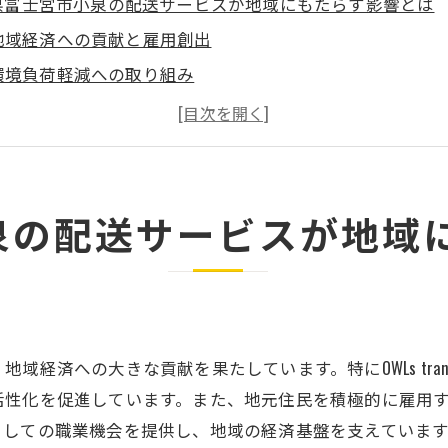
県富士宮市小泉の配送サービスが地域にもたらす影響とは
地域経済への貢献と雇用創出
環境負荷軽減への取り組み
地域住民への迅速なサービス提供
地域特有のニーズに応える柔軟性
地域イベントへの協力と支援
持続可能な配送サービスの未来
泉の配送サービスが地域
密着の配送サービスが静岡県富士宮市小泉で選ばれる理由
信頼性のある配送ネットワーク
地域密着のパートナーシップ
顧客ニーズに合わせたカスタマイズ
経済への大きな貢献を果たしています。特にOWLs tran
地域に根ざしたサービス精神
活性化を促進しています。また、地元住民を積極的に雇用
迅速・正確な配送技術
としての職業機会を提供し、地域の経済基盤を支えていま