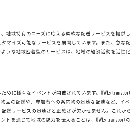
地域限定の特別オファー
顧客満足度を追求する姿勢
の暮らしを支える静岡県富士宮市小泉の配送サービスの実
小泉において、地域特有のニーズに応える柔軟な配送サービスを
精密なルートプランニング
スタマイズ可能なサービスを展開しています。また、急な
長年の経験を活かした対応力
のような地域密着型のサービスは、地域の経済活動を活性
地域イベントへの迅速な対応
住民の声を反映したサービス改善
地域特化型の配送ソリューション
コミュニティ支援への取り組み
に様々なイベントが開催されています。OWLs transp
県富士宮市小泉での配送サービスが日常に与えるポジティ
の物品の配送や、参加者への案内物の迅速な配達など、イベ
日常生活の時間効率化
、配送サービスの迅速さと正確さが欠かせません。これか
地域コミュニケーションの促進
を通じて地域の魅力を伝えることは、OWLs transpor
暮らしのストレス軽減