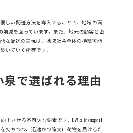
環境に優しい配送方法を導入することで、地域の環
出の削減を図っています。また、地元の顧客と密
割
可能な配送の実現は、地域社会全体の持続可能
を築いていく所存です。
小泉で選ばれる理由
か
不可欠な要素です。OWLs transport
りを持ちつつ、迅速かつ確実に荷物を届けるた