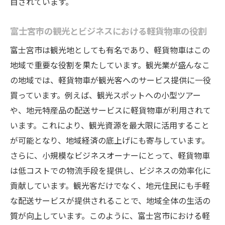
目されています。
住民のニーズに応える改造の工夫
富士宮市の観光とビジネスにおける軽貨物車の役割
富士宮市における軽貨物利用の実態
地元住民が感じる改造軽貨物車の利便性
富士宮市は観光地としても有名であり、軽貨物車はこの
地域で重要な役割を果たしています。観光業が盛んなこ
静岡県の地理的特性を活かした軽貨物車改造の
の地域では、軽貨物車が観光客へのサービス提供に一役
魅力
買っています。例えば、観光スポットへの小型ツアー
地形を考慮した改造デザインの提案
や、地元特産品の配送サービスに軽貨物車が利用されて
観光地に適した軽貨物車の機能性
います。これにより、観光資源を最大限に活用すること
山岳地域対応の特別改造技術
が可能となり、地域経済の底上げにも寄与しています。
地元の特産品運搬に最適な改造事例
さらに、小規模なビジネスオーナーにとって、軽貨物車
自然環境保護を考慮した改造アプローチ
は低コストでの物流手段を提供し、ビジネスの効率化に
地域特有の輸送課題を解決する改造
貢献しています。観光客だけでなく、地元住民にも手軽
な配送サービスが提供されることで、地域全体の生活の
富士宮市での軽貨物車改造の利点を深く掘り下
質が向上しています。このように、富士宮市における軽
げる