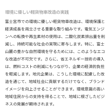
改造によるビジネスリスクの軽減方法
環境に優しい軽貨物車改造の実践
業界トレンドに即した改造の必要性
富士宮市での環境に優しい軽貨物車改造は、環境保護と
軽貨物車改造がもたらす経済的効果と地域活性
経済成長を両立させる重要な取り組みです。電気エンジ
化
ンへの転換や再生素材の使用は、二酸化炭素排出量を削
地元産業の成長を促進する改造の影響
減し、持続可能な社会の実現に寄与します。特に、富士
軽貨物車改造による地域雇用創出の可能性
山麓の豊かな自然環境を守るためには、このようなエコ
持続可能な経済発展を支える改造事例
な改造が不可欠です。さらに、省エネルギー技術の導入
は、燃料コストの削減にもつながり、企業の経済的負担
地域コミュニティへの直接的な経済効果
を軽減します。地元企業は、こうした環境に配慮した改
観光業における軽貨物車の新たな役割
造を通じて、地域社会に貢献するだけでなく、ブランド
地元企業と協力した改造プロジェクトの成
イメージを向上させることができます。環境意識の高い
功例
地域住民からの支持を得ることで、地域に根ざしたビジ
改造軽貨物車で実現する富士宮市の新しいライ
ネスの発展が期待されます。
フスタイル