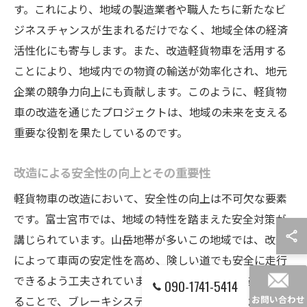
す。これにより、地域の製造業者や職人たちに新たなビ
ジネスチャンスが生まれるだけでなく、地域全体の経済
活性化にも寄与します。また、改造軽貨物車を活用する
ことにより、地域内での物資の輸送が効率化され、地元
企業の競争力向上にも貢献します。このように、軽貨物
車の改造を通じたプロジェクトは、地域の未来を支える
重要な役割を果たしているのです。
改造による安全性の向上とその重要性
軽貨物車の改造において、安全性の向上は不可欠な要素
です。富士宮市では、地域の特性を踏まえた安全対策が
講じられています。山岳地帯が多いこの地域では、改造
によって車両の安定性を高め、険しい道でも安全に走行
できるよう工夫されています。また、最新技術を導入す
090-1741-5414
ることで、ブレーキシステムの改良や視界を補助する機
お問い合わせ