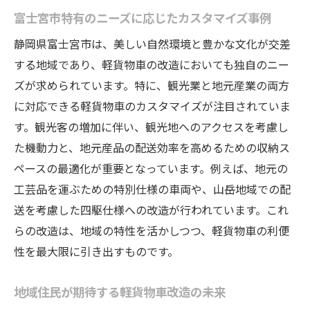
日常生活を豊かにする改造軽貨物車の活用
富士宮市特有のニーズに応じたカスタマイズ事例
サステナブルなライフスタイルを支援する
静岡県富士宮市は、美しい自然環境と豊かな文化が交差
改造
する地域であり、軽貨物車の改造においても独自のニー
軽貨物車を活用した地域イベントの新潮流
ズが求められています。特に、観光業と地元産業の両方
地域コミュニティとの連携によるライフス
に対応できる軽貨物車のカスタマイズが注目されていま
タイル変革
す。観光客の増加に伴い、観光地へのアクセスを考慮し
個々のライフスタイルに応じた改造事例
た機動力と、地元産品の配送効率を高めるための収納ス
ペースの最適化が重要となっています。例えば、地元の
未来の生活を形作る改造軽貨物車の可能性
工芸品を運ぶための特別仕様の車両や、山岳地域での配
送を考慮した四駆仕様への改造が行われています。これ
らの改造は、地域の特性を活かしつつ、軽貨物車の利便
性を最大限に引き出すものです。
地域住民が期待する軽貨物車改造の未来