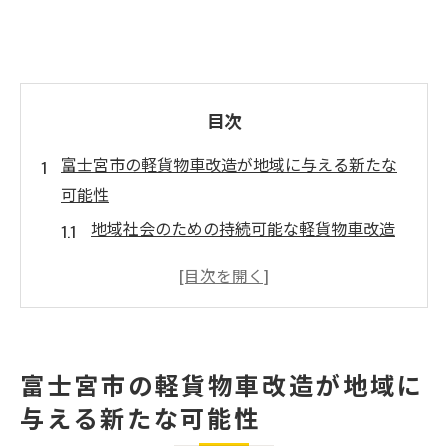
目次
富士宮市の軽貨物車改造が地域に与える新たな
可能性
地域社会のための持続可能な軽貨物車改造
富士宮市の観光とビジネスにおける軽貨物
車の役割
地域経済を活性化させる改造軽貨物車の導
入
富士宮市の軽貨物車改造が地域に
環境に優しい軽貨物車改造の実践
与える新たな可能性
富士宮市特有のニーズに応じたカスタマイ