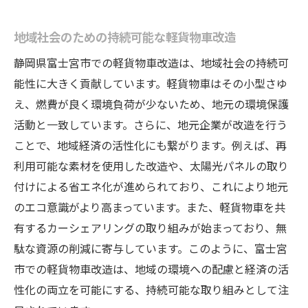
ズ事例
地域住民が期待する軽貨物車改造の未来
地域社会のための持続可能な軽貨物車改造
軽貨物車改造で業務効率を最大化する方法
静岡県富士宮市での軽貨物車改造は、地域社会の持続可
業務効率化を実現するための改造技術
能性に大きく貢献しています。軽貨物車はその小型さゆ
軽貨物車の改造による配送スピードの向上
え、燃費が良く環境負荷が少ないため、地元の環境保護
燃費改善を目指した改造手法の紹介
活動と一致しています。さらに、地元企業が改造を行う
効率的な荷物管理を可能にする改造事例
ことで、地域経済の活性化にも繋がります。例えば、再
利用可能な素材を使用した改造や、太陽光パネルの取り
業務負担を軽減するためのインテリア改造
付けによる省エネ化が進められており、これにより地元
柔軟な業務対応を可能にする改造ケースス
のエコ意識がより高まっています。また、軽貨物車を共
タディ
有するカーシェアリングの取り組みが始まっており、無
地域住民が語る富士宮市の改造実例
駄な資源の削減に寄与しています。このように、富士宮
地元の声を反映した改造プロジェクト
市での軽貨物車改造は、地域の環境への配慮と経済の活
住民参加型の軽貨物車改造の取り組み
性化の両立を可能にする、持続可能な取り組みとして注
地域密着型改造の成功事例