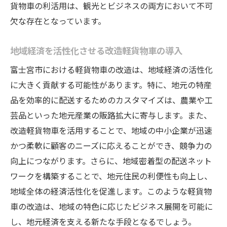
貨物車の利活用は、観光とビジネスの両方において不可
軽貨物車改造によるコスト削減効果
欠な存在となっています。
業務ニーズに合わせたカスタマイズの重要
性
地域経済を活性化させる改造軽貨物車の導入
地域特化型改造によるビジネス拡大の可能
富士宮市における軽貨物車の改造は、地域経済の活性化
性
に大きく貢献する可能性があります。特に、地元の特産
改造軽貨物車による新しいビジネスモデル
品を効率的に配送するためのカスタマイズは、農業や工
の構築
芸品といった地元産業の販路拡大に寄与します。また、
地域経済に貢献する改造プロジェクト
改造軽貨物車を活用することで、地域の中小企業が迅速
改造による安全性の向上とその重要性
かつ柔軟に顧客のニーズに応えることができ、競争力の
改造軽貨物車がビジネスに与える影響を分析
向上につながります。さらに、地域密着型の配送ネット
顧客満足度向上につながる改造の影響
ワークを構築することで、地元住民の利便性も向上し、
地域全体の経済活性化を促進します。このような軽貨物
軽貨物車改造がもたらす競争力強化
車の改造は、地域の特色に応じたビジネス展開を可能に
ビジネス効率を高める改造の具体例
し、地元経済を支える新たな手段となるでしょう。
市場ニーズに応えるための改造戦略