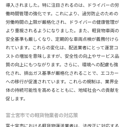
法改正が軽貨物業界に与える変化
導入されました。特に注目されるのは、ドライバーの労
業界における革新と変化の方向性
働時間管理の強化です。これにより、過労防止のための
労働時間の上限が厳格化され、ドライバーの健康管理が
軽貨物業者の競争力向上戦略
より重視されるようになりました。また、軽貨物車両の
法改正で求められる新たな基準
安全基準も厳しくなり、定期的な車両点検が義務付けら
業界全体の効率化とコスト削減
れています。これらの変化は、配送業者にとって運営コ
ドライバーの役割と期待されるスキル
ストの増加を意味しますが、安全性の向上やサービス品
法改正の業界全体への影響評価
質の向上にもつながります。さらに、環境への配慮も強
静岡県の軽貨物運送への法改正の影響
化され、排出ガス基準が厳格化されることで、エコカー
法改正で変わる静岡県の物流事情
への移行が促進されています。これらの規制は、業界全
軽貨物運送業界の将来像と課題
体の持続可能性を高めるとともに、地域社会への貢献を
促します。
地域経済における法改正の重要性
法改正により期待される業界の発展
富士宮市での軽貨物業者の対応策
静岡県での軽貨物運送の新たな展望
富士宮市における軽貨物運送業者は、法改正に対応する