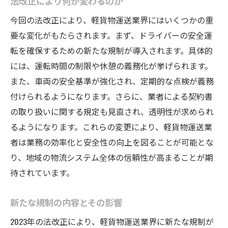
法改正により何が変わるのか
法改正が地域経済に与える影響
今回の法改正により、軽貨物運送業界にはいくつかの重
軽貨物ドライバーに求められる適応力
要な変化がもたらされます。まず、ドライバーの安全運
運送業者が直面する新たな課題
転を確保するための新たな規制が導入されます。具体的
法改正による業界の変化と展望
には、運転時間の制限や休憩の義務化が挙げられます。
富士宮市の物流における変革の兆し
また、車両の安全基準が強化され、定期的な点検が義務
法改正がもたらす社会的意義と課題
付けられるようになります。さらに、業者による契約書
の取り扱いに関する規定も見直され、透明性が求められ
富士宮市で注目の軽貨物運送法改正
るようになります。これらの変更により、軽貨物運送業
注目される法改正のポイント
者は業務の効率化と安全性の向上を図ることが可能とな
軽貨物業者へのインパクトとは
り、地域の物流システム全体の信頼性が高まることが期
法改正に伴う業界再編の可能性
待されています。
地域住民にとっての影響と課題
軽貨物運送の新たなビジネスチャンス
新たな規制の内容とその影響
市民生活に与える長期的な影響
2023年の法改正により、軽貨物運送業界に新たな規制が