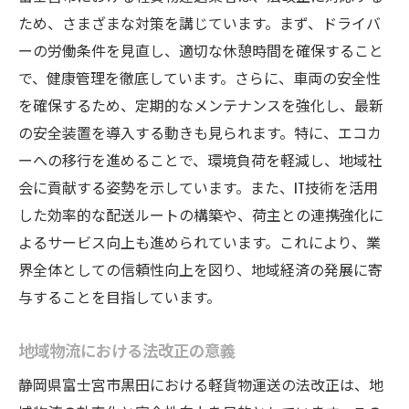
地域住民と業界の相互作用の変化
ため、さまざまな対策を講じています。まず、ドライバ
富士宮市黒田での軽貨物運送の新展開
ーの労働条件を見直し、適切な休憩時間を確保すること
黒田での軽貨物運送の新たな取り組み
で、健康管理を徹底しています。さらに、車両の安全性
法改正がもたらす地域物流の変革
を確保するため、定期的なメンテナンスを強化し、最新
黒田で注目される運送ビジネスの可能性
の安全装置を導入する動きも見られます。特に、エコカ
地域密着型サービスの拡大と展望
ーへの移行を進めることで、環境負荷を軽減し、地域社
会に貢献する姿勢を示しています。また、IT技術を活用
法改正を受けた新たなビジネスモデル
した効率的な配送ルートの構築や、荷主との連携強化に
黒田での軽貨物運送の未来を占う
よるサービス向上も進められています。これにより、業
界全体としての信頼性向上を図り、地域経済の発展に寄
与することを目指しています。
地域物流における法改正の意義
静岡県富士宮市黒田における軽貨物運送の法改正は、地