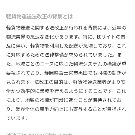
運送業界の対応とその課題
軽貨物運送法改正の背景とは
法改正後の軽貨物運送の新常識
軽貨物ドライバーに求められる変革
軽貨物運送に関する法改正が行われる背景には、近年の
物流業界の急速な変化があります。特に、ECサイトの普
法改正がもたらす未来の物流システム
及に伴い、軽貨物を利用した配送が急増しており、これ
持続可能な配送システムの構築へ
に対応するための法律整備が求められていました。ま
富士宮市の軽貨物運送に新たな規制
た、地域ごとのニーズに応じた物流システムの構築が重
軽貨物運送における新規制の詳細
要視されており、静岡県富士宮市黒田でも同様の動きが
ドライバーが知っておくべき規制内容
見られます。法改正の目的は、軽貨物運送業者がより安
富士宮市の軽貨物業者の現状と課題
全かつ効率的に業務を行えるようにすることです。これ
新たな規制がもたらすビジネスチャンス
により、地域の物流が円滑に進むことが期待されてお
り、業界全体の競争力向上にも寄与することが目指され
地域の軽貨物運送業界への影響
ています。
運送業者が検討すべき対応策
軽貨物運送法改正がもたらす影響とは