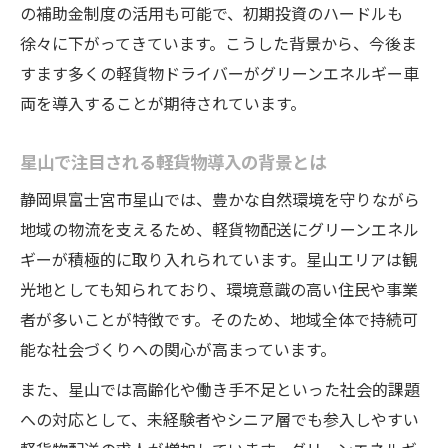
の補助金制度の活用も可能で、初期投資のハードルも
未経験者が選ぶグリーン配送の魅力
徐々に下がってきています。こうした背景から、今後ま
軽貨物で新たなキャリアを築くポイント
すます多くの軽貨物ドライバーがグリーンエネルギー車
環境重視なら星山の軽貨物ワークが注目
両を導入することが期待されています。
環境配慮型軽貨物ワークが選ばれる理由
星山の軽貨物求人が環境重視層に人気
星山で注目される軽貨物導入の背景とは
地球に優しい軽貨物配送の実践事例
静岡県富士宮市星山では、豊かな自然環境を守りながら
グリーンエネルギー導入で叶う快適労働
地域の物流を支えるため、軽貨物配送にグリーンエネル
ギーが積極的に取り入れられています。星山エリアは観
軽貨物で実現する持続可能な働き方
光地としても知られており、環境意識の高い住民や事業
安定収入を目指す軽貨物グリーン転職術
者が多いことが特徴です。そのため、地域全体で持続可
軽貨物で安定収入を得る転職成功の秘訣
能な社会づくりへの関心が高まっています。
グリーンエネルギー採用企業が転職先に最
また、星山では高齢化や働き手不足といった社会的課題
適な理由
への対応として、未経験者やシニア層でも参入しやすい
星山の軽貨物求人で収入アップを目指す方