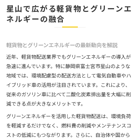
持続可能な軽貨物配送が地域に与える影響
星山で広がる軽貨物とグリーンエ
グリーンエネルギー採用が働き方をどう変
ネルギーの融合
えるか
軽貨物業界における星山発エコ働き方革命
星山発の軽貨物エコ働き方の特徴を紹介
軽貨物とグリーンエネルギーの最新動向を解説
グリーンエネルギー採用が職場環境を進化
近年、軽貨物配送業界でもグリーンエネルギーの導入が
軽貨物で叶える新時代のワークスタイル
急速に進んでいます。特に静岡県富士宮市星山のような
エコに働く軽貨物ドライバーの声と実例
地域では、環境配慮型の配送方法として電気自動車やハ
星山から広がる軽貨物の環境意識改革
イブリッド車の活用が注目されています。これにより、
従来のガソリン車に比べて二酸化炭素排出量を大幅に削
未経験から始める軽貨物グリーン配送の魅力
減できる点が大きなメリットです。
未経験でも安心な軽貨物配送の始め方
グリーンエネルギーを活用した軽貨物配送は、環境負荷
グリーンエネルギー車両が未経験者に優し
を軽減するだけでなく、燃料費の削減やメンテナンスコ
い理由
ストの低減にもつながります。さらに、自治体や国から
軽貨物業界で求められる新しいスキルとは