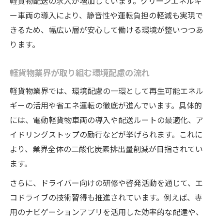
軽貨物配送の求人が増加しています。グリーンエネルギ
法
ー車両の導入により、静音性や運転負担の軽減も実現で
未経験からの軽貨物転職体験談を紹介
きるため、幅広い層が安心して働ける環境が整いつつあ
軽貨物業界の報酬体系と安定のポイント
ります。
持続可能な星山の軽貨物求人が選ばれる理由
星山の軽貨物求人が持続可能な理由を解説
軽貨物業界が取り組む環境配慮の流れ
環境配慮型の軽貨物求人のメリットとは
軽貨物業界では、環境配慮の一環として再生可能エネル
長く働けるグリーンエネルギー採用企業の
ギーの活用や省エネ運転の徹底が進んでいます。具体的
魅力
には、電動軽貨物車両の導入や配送ルートの最適化、ア
軽貨物で地域貢献を実感できる働き方
イドリングストップの励行などが挙げられます。これに
より、業界全体の二酸化炭素排出量削減が目指されてい
応募者が重視する軽貨物ワークのポイント
ます。
さらに、ドライバー向けの研修や啓発活動を通じて、エ
コドライブの技術習得も推進されています。例えば、専
用のナビゲーションアプリを活用した効率的な配達や、